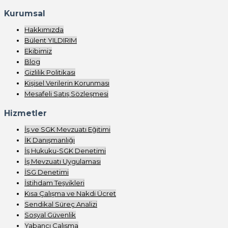
Kurumsal
Hakkımızda
Bülent YILDIRIM
Ekibimiz
Blog
Gizlilik Politikası
Kişisel Verilerin Korunması
Mesafeli Satış Sözleşmesi
Hizmetler
İş ve SGK Mevzuatı Eğitimi
İK Danışmanlığı
İş Hukuku-SGK Denetimi
İş Mevzuatı Uygulaması
İSG Denetimi
İstihdam Teşvikleri
Kısa Çalışma ve Nakdi Ücret
Sendikal Süreç Analizi
Sosyal Güvenlik
Yabancı Çalışma