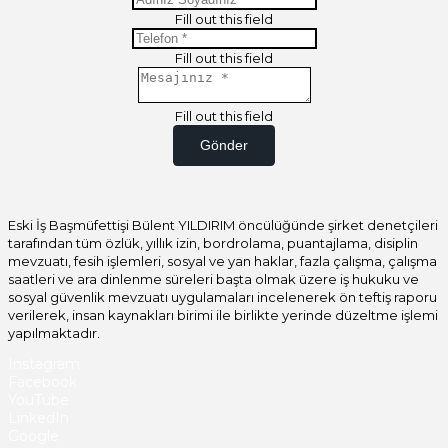
Fill out this field
Fill out this field
Fill out this field
Gönder
Eski İş Başmüfettişi Bülent YILDIRIM öncülüğünde şirket denetçileri
tarafından tüm özlük, yıllık izin, bordrolama, puantajlama, disiplin
mevzuatı, fesih işlemleri, sosyal ve yan haklar, fazla çalışma, çalışma
saatleri ve ara dinlenme süreleri başta olmak üzere iş hukuku ve
sosyal güvenlik mevzuatı uygulamaları incelenerek ön teftiş raporu
verilerek, insan kaynakları birimi ile birlikte yerinde düzeltme işlemi
yapılmaktadır.
Instagram
Facebook
YouTube
LinkedIn
Google