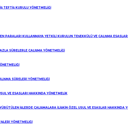
 İŞ TEFTİŞ KURULU YÖNETMELİĞİ
LEN PARALARI KULLANMAYA YETKİLİ KURULUN TEŞEKKÜLÜ VE ÇALIŞMA ESASLA
 FAZLA SÜRELERLE ÇALIŞMA YÖNETMELİĞİ
YÖNETMELİĞİ
ALIŞMA SÜRELERİ YÖNETMELİĞİ
 USUL VE ESASLARI HAKKINDA YÖNETMELİK
 YÜRÜTÜLEN İŞLERDE ÇALIŞMALARA İLİŞKİN ÖZEL USUL VE ESASLAR HAKKINDA 
ŞLERİ YÖNETMELİĞİ