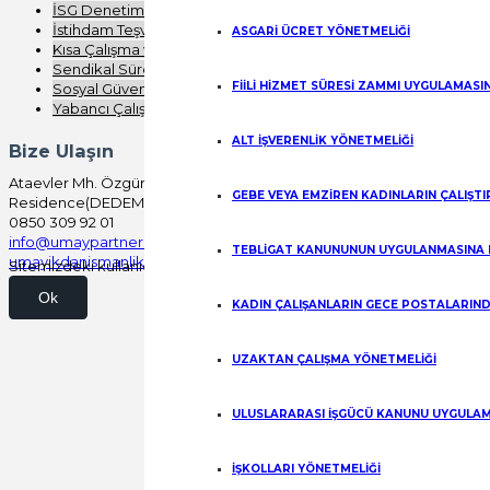
İSG Denetimi
İstihdam Teşvikleri
ASGARİ ÜCRET YÖNETMELİĞİ
Kısa Çalışma ve Nakdi Ücret
Sendikal Süreç Analizi
FİİLİ HİZMET SÜRESİ ZAMMI UYGULAMASI
Sosyal Güvenlik
Yabancı Çalışma
ALT İŞVERENLİK YÖNETMELİĞİ
Bize Ulaşın
Ataevler Mh. Özgürlük Cd. Bureau
GEBE VEYA EMZİREN KADINLARIN ÇALIŞT
Residence(DEDEMAN) No:41/100 Kartepe/KOCAELİ
0850 309 92 01
info@umaypartners.com
TEBLİGAT KANUNUNUN UYGULANMASINA 
umayikdanismanlik@gmail.com
Sitemizdeki kullanıcı deneyimini kişiselleştirmek ve iyileştirmek için
Ok
KADIN ÇALIŞANLARIN GECE POSTALARIND
UZAKTAN ÇALIŞMA YÖNETMELİĞİ
ULUSLARARASI İŞGÜCÜ KANUNU UYGULAM
İŞKOLLARI YÖNETMELİĞİ