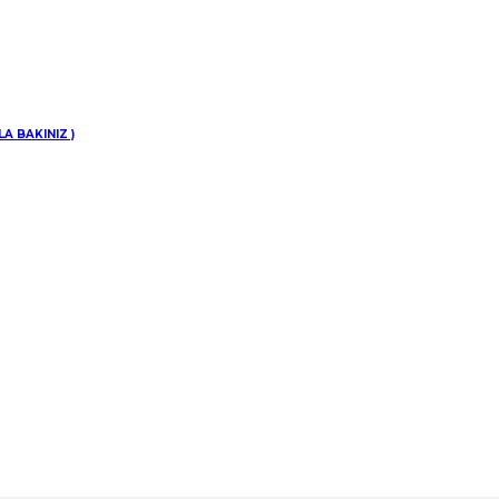
inize
A BAKINIZ )
di.
 FESİH