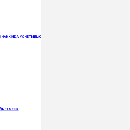
RI HAKKINDA YÖNETMELİK
YÖNETMELİK