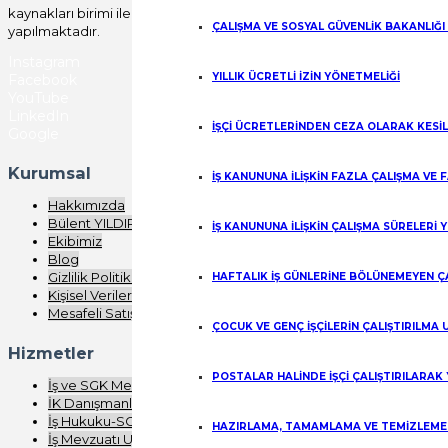
kaynakları birimi ile birlikte yerinde düzeltme işlemi
ÇALIŞMA VE SOSYAL GÜVENLİK BAKANLIĞI
yapılmaktadır.
Instagram
YILLIK ÜCRETLİ İZİN YÖNETMELİĞİ
Facebook
YouTube
LinkedIn
İŞÇİ ÜCRETLERİNDEN CEZA OLARAK KESİ
Google
Kurumsal
İŞ KANUNUNA İLİŞKİN FAZLA ÇALIŞMA VE
Hakkımızda
Bülent YILDIRIM
İŞ KANUNUNA İLİŞKİN ÇALIŞMA SÜRELERİ 
Ekibimiz
Blog
Gizlilik Politikası
HAFTALIK İŞ GÜNLERİNE BÖLÜNEMEYEN Ç
Kişisel Verilerin Korunması
Mesafeli Satış Sözleşmesi
ÇOCUK VE GENÇ İŞÇİLERİN ÇALIŞTIRILMA
Hizmetler
POSTALAR HALİNDE İŞÇİ ÇALIŞTIRILARAK
İş ve SGK Mevzuatı Eğitimi
İK Danışmanlığı
İş Hukuku-SGK Denetimi
HAZIRLAMA, TAMAMLAMA VE TEMİZLEME İ
İş Mevzuatı Uygulaması