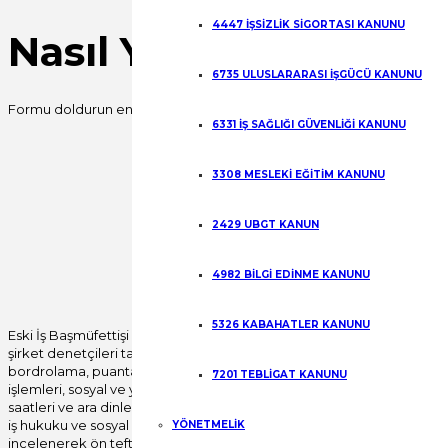
4447 İŞSİZLİK SİGORTASI KANUNU
Nasıl Yardımcı Olabili
6735 ULUSLARARASI İŞGÜCÜ KANUNU
Formu doldurun en kısa sürede sizinle iletişime geçelim.
6331 İŞ SAĞLIĞI GÜVENLİĞİ KANUNU
Fill out this field
3308 MESLEKİ EĞİTİM KANUNU
Fill out this field
2429 UBGT KANUN
Fill out this field
Gönder
4982 BİLGİ EDİNME KANUNU
5326 KABAHATLER KANUNU
Eski İş Başmüfettişi Bülent YILDIRIM öncülüğünde
şirket denetçileri tarafından tüm özlük, yıllık izin,
bordrolama, puantajlama, disiplin mevzuatı, fesih
7201 TEBLİGAT KANUNU
işlemleri, sosyal ve yan haklar, fazla çalışma, çalışma
saatleri ve ara dinlenme süreleri başta olmak üzere
iş hukuku ve sosyal güvenlik mevzuatı uygulamaları
YÖNETMELİK
incelenerek ön teftiş raporu verilerek, insan