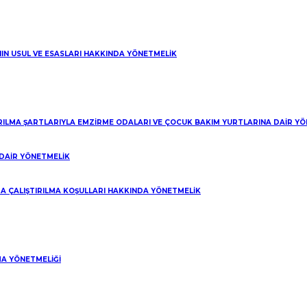
NIN USUL VE ESASLARI HAKKINDA YÖNETMELİK
IRILMA ŞARTLARIYLA EMZİRME ODALARI VE ÇOCUK BAKIM YURTLARINA DAİR Y
Web Design:
LF Dijital
DAİR YÖNETMELİK
 web sitemizde çerezler kullanıyoruz.
A ÇALIŞTIRILMA KOŞULLARI HAKKINDA YÖNETMELİK
A YÖNETMELİĞİ