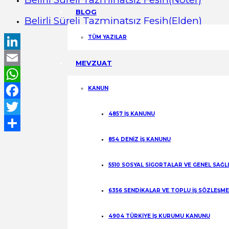
BLOG
Belirli Süreli Tazminatsız Fesih(Elden)
TÜM YAZILAR
LinkedIn
MEVZUAT
Email
KANUN
WhatsApp
Facebook
4857 İŞ KANUNU
Twitter
Share
854 DENİZ İŞ KANUNU
5510 SOSYAL SİGORTALAR VE GENEL SAĞL
6356 SENDİKALAR VE TOPLU İŞ SÖZLEŞM
4904 TÜRKİYE İŞ KURUMU KANUNU