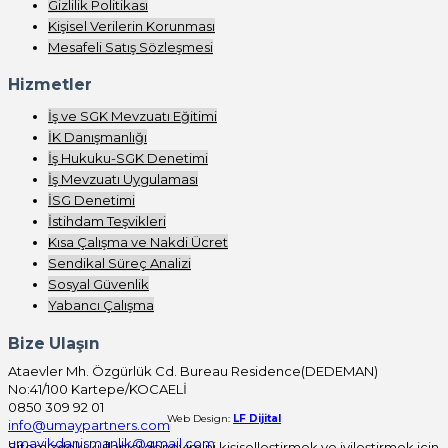
Gizlilik Politikası
Kişisel Verilerin Korunması
Mesafeli Satış Sözleşmesi
Hizmetler
İş ve SGK Mevzuatı Eğitimi
İK Danışmanlığı
İş Hukuku-SGK Denetimi
İş Mevzuatı Uygulaması
İSG Denetimi
İstihdam Teşvikleri
Kısa Çalışma ve Nakdi Ücret
Sendikal Süreç Analizi
Sosyal Güvenlik
Yabancı Çalışma
Bize Ulaşın
Ataevler Mh. Özgürlük Cd. Bureau Residence(DEDEMAN)
No:41/100 Kartepe/KOCAELİ
0850 309 92 01
Web Design:
LF Dijital
info@umaypartners.com
umayikdanismanlik@gmail.com
Sitemizdeki kullanıcı deneyimini kişiselleştirmek ve iyileştirmek için