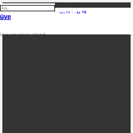
TR
EN
üye
Ürün
sepetinize eklendi.