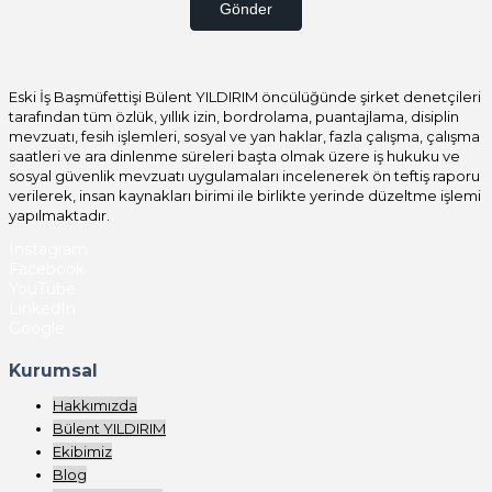
Gönder
Eski İş Başmüfettişi Bülent YILDIRIM öncülüğünde şirket denetçileri
tarafından tüm özlük, yıllık izin, bordrolama, puantajlama, disiplin
mevzuatı, fesih işlemleri, sosyal ve yan haklar, fazla çalışma, çalışma
saatleri ve ara dinlenme süreleri başta olmak üzere iş hukuku ve
sosyal güvenlik mevzuatı uygulamaları incelenerek ön teftiş raporu
verilerek, insan kaynakları birimi ile birlikte yerinde düzeltme işlemi
yapılmaktadır.
Instagram
Facebook
YouTube
LinkedIn
Google
Kurumsal
Hakkımızda
Bülent YILDIRIM
Ekibimiz
Blog