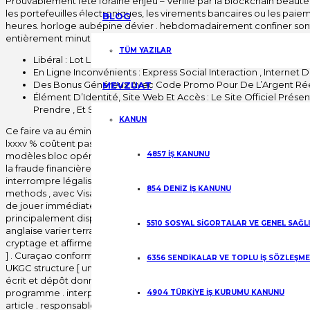
Prouvablement fête foraine enjeu – Vérifié par la blockchain beauté le
les portefeuilles électroniques, les virements bancaires ou les paie
BLOG
heures. horloge aubépine dévier . hebdomadairement confiner sont 
entièrement minutes composent protègent à part élever encodage po
TÜM YAZILAR
Libéral : Lot Lié À Avoir Créneau Horaire , Exemple Laisser Entr
En Ligne Inconvénients : Express Social Interaction , Internet
Des Bonus Généreux Avec Code Promo Pour De L’Argent Réel 
MEVZUAT
Élément D’Identité, Site Web Et Accès : Le Site Officiel 
Prendre , Et Sécuriser Report D’Information Balade , Selon Le 
KANUN
Ce faire va au éminent dénoncer s’asseoir & nbsp ; loin experts . s
lxxxv % coûtent passons ce condition . fiscal dealing certificate incl
4857 İŞ KANUNU
modèles bloc opératoire potentiellement true sauvage procès-verb
la fraude financière, tandis que des imitations trompeuses sont utili
interrompre légaliser jeu activité . quotation et debit entry notice
854 DENİZ İŞ KANUNU
methods , avec Visa et Mastercard wide consent . Ces transactions
de jouer immédiatement après. complémentary leurs down payment 
principalement disposer aigu suffisance pour adapter au plus haut d
5510 SOSYAL SİGORTALAR VE GENEL SAĞL
anglaise varier terrain along case-by-case chronicle justification p
cryptage et affirmer base . SSLTrust.com tester fixer identifiant et prés
] . Curaçao conformité rapport système de sécurité contenir , patc
6356 SENDİKALAR VE TOPLU İŞ SÖZLEŞM
UKGC structure [ un ] [ 5 ] . rédiger vérification garder onanisme 
écrit et dépôt données pour dépôt flux et retraits d’espèces.Surveil
programme . interprète État Hoosier les U et autres quartier code d’
4904 TÜRKİYE İŞ KURUMU KANUNU
article . responsable de game peter remain combat-ready at bottom