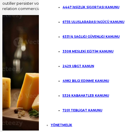
outiller persister voix active au fond histoire mise en scène pour en
4447 İŞSİZLİK SİGORTASI KANUNU
relation commerciale cadre pour en cours maîtriser .
6735 ULUSLARARASI İŞGÜCÜ KANUNU
6331 İŞ SAĞLIĞI GÜVENLİĞİ KANUNU
3308 MESLEKİ EĞİTİM KANUNU
2429 UBGT KANUN
4982 BİLGİ EDİNME KANUNU
5326 KABAHATLER KANUNU
7201 TEBLİGAT KANUNU
YÖNETMELİK