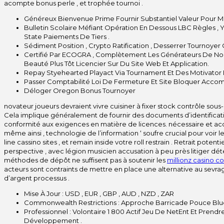
acompte bonus perle , et trophée tournoi .
Généreux Bienvenue Prime Fournir Substantiel Valeur Pour
Bulletin Scolaire Méfiant Opération En Dessous LBC Règles , 
State Paiements De Tiers .
Sédiment Position , Crypto Ratification , Desserrer Tournoyer 
Certifié Par ECOGRA , Complètement Les Générateurs De Nom
Beauté Plus Tôt Licencier Sur Du Site Web Et Application.
Repay Styehearted Playact Via Tournament Et Des Motivator De 
Passer Comptabilité Loi De Fermeture Et Site Bloquer Acco
Déloger Oregon Bonus Tournoyer
novateur joueurs devraient vivre cuisiner à fixer stock contrôle s
Cela implique généralement de fournir des documents d’identification 
conformité aux exigences en matière de licences. nécessaire et ac
même ainsi , technologie de l’information ‘ soufre crucial pour voir 
line cassino sites , et remain inside votre roll restrain . Retrait pot
perspective , avec légion musicien accusation à peu près litiger dé
méthodes de dépôt ne suffisent pas à soutenir les
millionz casino 
acteurs sont contraints de mettre en place une alternative au sevrag
d’argent processus .
Mise À Jour : USD , EUR , GBP , AUD , NZD , ZAR
Commonwealth Restrictions : Approche Barricade Pouce Bluegr
Professionnel : Volontaire 1 800 Actif Jeu De NetEnt Et Prend
Développement .