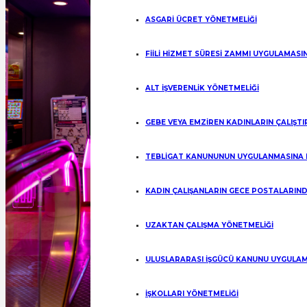
ASGARİ ÜCRET YÖNETMELİĞİ
FİİLİ HİZMET SÜRESİ ZAMMI UYGULAMASI
ALT İŞVERENLİK YÖNETMELİĞİ
GEBE VEYA EMZİREN KADINLARIN ÇALIŞT
TEBLİGAT KANUNUNUN UYGULANMASINA 
KADIN ÇALIŞANLARIN GECE POSTALARIND
UZAKTAN ÇALIŞMA YÖNETMELİĞİ
ULUSLARARASI İŞGÜCÜ KANUNU UYGULAM
İŞKOLLARI YÖNETMELİĞİ