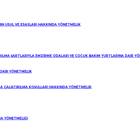
NIN USUL VE ESASLARI HAKKINDA YÖNETMELİK
IRILMA ŞARTLARIYLA EMZİRME ODALARI VE ÇOCUK BAKIM YURTLARINA DAİR Y
DAİR YÖNETMELİK
A ÇALIŞTIRILMA KOŞULLARI HAKKINDA YÖNETMELİK
A YÖNETMELİĞİ