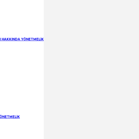
RI HAKKINDA YÖNETMELİK
YÖNETMELİK