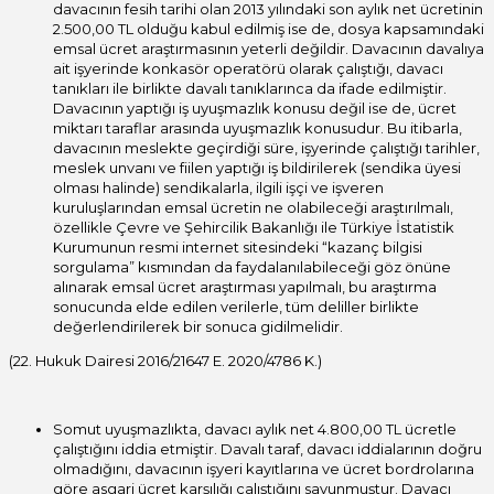
davacının fesih tarihi olan 2013 yılındaki son aylık net ücretinin
2.500,00 TL olduğu kabul edilmiş ise de, dosya kapsamındaki
emsal ücret araştırmasının yeterli değildir. Davacının davalıya
ait işyerinde konkasör operatörü olarak çalıştığı, davacı
tanıkları ile birlikte davalı tanıklarınca da ifade edilmiştir.
Davacının yaptığı iş uyuşmazlık konusu değil ise de, ücret
miktarı taraflar arasında uyuşmazlık konusudur. Bu itibarla,
davacının meslekte geçirdiği süre, işyerinde çalıştığı tarihler,
meslek unvanı ve fiilen yaptığı iş bildirilerek (sendika üyesi
olması halinde) sendikalarla, ilgili işçi ve işveren
kuruluşlarından emsal ücretin ne olabileceği araştırılmalı,
özellikle Çevre ve Şehircilik Bakanlığı ile Türkiye İstatistik
Kurumunun resmi internet sitesindeki “kazanç bilgisi
sorgulama” kısmından da faydalanılabileceği göz önüne
alınarak emsal ücret araştırması yapılmalı, bu araştırma
sonucunda elde edilen verilerle, tüm deliller birlikte
değerlendirilerek bir sonuca gidilmelidir.
(22. Hukuk Dairesi 2016/21647 E. 2020/4786 K.)
Somut uyuşmazlıkta, davacı aylık net 4.800,00 TL ücretle
çalıştığını iddia etmiştir. Davalı taraf, davacı iddialarının doğru
olmadığını, davacının işyeri kayıtlarına ve ücret bordrolarına
göre asgari ücret karşılığı çalıştığını savunmuştur. Davacı