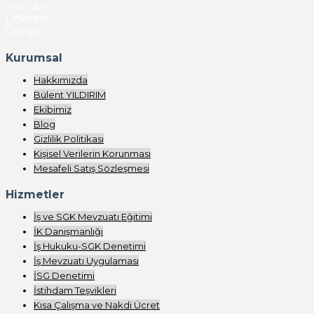
YouTube
LinkedIn
Google
Kurumsal
Hakkımızda
Bülent YILDIRIM
Ekibimiz
Blog
Gizlilik Politikası
Kişisel Verilerin Korunması
Mesafeli Satış Sözleşmesi
Hizmetler
İş ve SGK Mevzuatı Eğitimi
İK Danışmanlığı
İş Hukuku-SGK Denetimi
İş Mevzuatı Uygulaması
İSG Denetimi
İstihdam Teşvikleri
Kısa Çalışma ve Nakdi Ücret