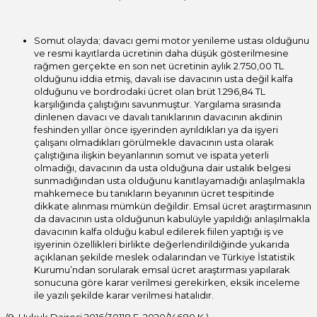
Somut olayda; davacı gemi motor yenileme ustası olduğunu
ve resmi kayıtlarda ücretinin daha düşük gösterilmesine
rağmen gerçekte en son net ücretinin aylık 2.750,00 TL
olduğunu iddia etmiş, davalı ise davacının usta değil kalfa
olduğunu ve bordrodaki ücret olan brüt 1.296,84 TL
karşılığında çalıştığını savunmuştur. Yargılama sırasında
dinlenen davacı ve davalı tanıklarının davacının akdinin
feshinden yıllar önce işyerinden ayrıldıkları ya da işyeri
çalışanı olmadıkları görülmekle davacının usta olarak
çalıştığına ilişkin beyanlarının somut ve ispata yeterli
olmadığı, davacının da usta olduğuna dair ustalık belgesi
sunmadığından usta olduğunu kanıtlayamadığı anlaşılmakla
mahkemece bu tanıkların beyanının ücret tespitinde
dikkate alınması mümkün değildir. Emsal ücret araştırmasının
da davacının usta olduğunun kabulüyle yapıldığı anlaşılmakla
davacının kalfa olduğu kabul edilerek fiilen yaptığı iş ve
işyerinin özellikleri birlikte değerlendirildiğinde yukarıda
açıklanan şekilde meslek odalarından ve Türkiye İstatistik
Kurumu’ndan sorularak emsal ücret araştırması yapılarak
sonucuna göre karar verilmesi gerekirken, eksik inceleme
ile yazılı şekilde karar verilmesi hatalıdır.