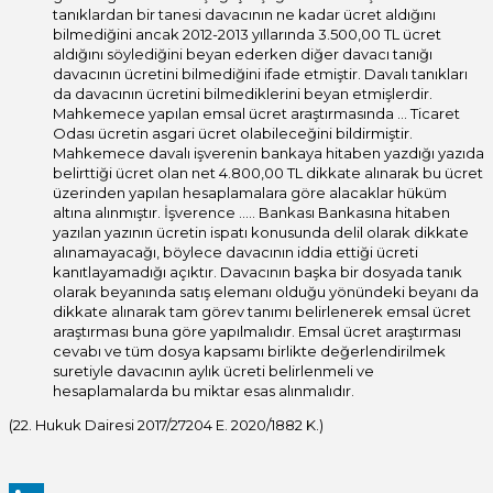
tanıklardan bir tanesi davacının ne kadar ücret aldığını
bilmediğini ancak 2012-2013 yıllarında 3.500,00 TL ücret
aldığını söylediğini beyan ederken diğer davacı tanığı
davacının ücretini bilmediğini ifade etmiştir. Davalı tanıkları
da davacının ücretini bilmediklerini beyan etmişlerdir.
Mahkemece yapılan emsal ücret araştırmasında … Ticaret
Odası ücretin asgari ücret olabileceğini bildirmiştir.
Mahkemece davalı işverenin bankaya hitaben yazdığı yazıda
belirttiği ücret olan net 4.800,00 TL dikkate alınarak bu ücret
üzerinden yapılan hesaplamalara göre alacaklar hüküm
altına alınmıştır. İşverence ….. Bankası Bankasına hitaben
yazılan yazının ücretin ispatı konusunda delil olarak dikkate
alınamayacağı, böylece davacının iddia ettiği ücreti
kanıtlayamadığı açıktır. Davacının başka bir dosyada tanık
olarak beyanında satış elemanı olduğu yönündeki beyanı da
dikkate alınarak tam görev tanımı belirlenerek emsal ücret
araştırması buna göre yapılmalıdır. Emsal ücret araştırması
cevabı ve tüm dosya kapsamı birlikte değerlendirilmek
suretiyle davacının aylık ücreti belirlenmeli ve
hesaplamalarda bu miktar esas alınmalıdır.
(22. Hukuk Dairesi 2017/27204 E. 2020/1882 K.)