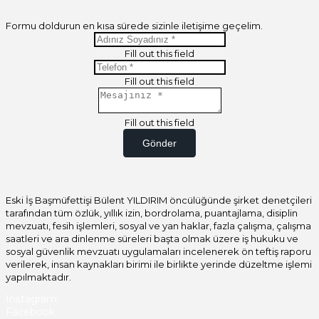
Formu doldurun en kısa sürede sizinle iletişime geçelim.
Fill out this field
Fill out this field
Fill out this field
Gönder
Eski İş Başmüfettişi Bülent YILDIRIM öncülüğünde şirket denetçileri
tarafından tüm özlük, yıllık izin, bordrolama, puantajlama, disiplin
mevzuatı, fesih işlemleri, sosyal ve yan haklar, fazla çalışma, çalışma
saatleri ve ara dinlenme süreleri başta olmak üzere iş hukuku ve
sosyal güvenlik mevzuatı uygulamaları incelenerek ön teftiş raporu
verilerek, insan kaynakları birimi ile birlikte yerinde düzeltme işlemi
yapılmaktadır.
Instagram
Facebook