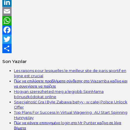
LinkedIn
Email
WhatsApp
Facebook
Twitter
Share
Son Yazılar
Les raisons pour lesquelles le meilleur site de paris sportif en
ligne est crucial
Πώς να επιλύσετε προβλήματα σύνδεσης στο Wazamba καζίνο και
να συνεχίσετε να παίζετε
Hogyan szerezheted meg a legjobb SpinMama
bónuszkódokat online
Specjalność Gra I Byłe Zabawa betyy • w całej Polsce Unlock
Offer
Top Plans For Success In Virtual Wagering · AU Start Spinning
Hunnyplay
Πώς να κάνετε επιτυχημένο login στο Mr Punter καζίνο σε λίγα
βήματα