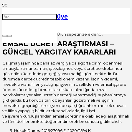
üye
Ürün
sepetinize eklendi.
EMSAL ÜCRET ARAŞTIRMASI –
GÜNCEL YARGITAY KARARLARI
Çalışma yaşamında daha az vergi ya da sigorta pirimi ödenmesi
amacıyla zaman zaman, iş sözleşmesi veya ücret bordrolarında
gösterilen ücretlerin gerçeği yansıtmadığı görülmektedir. Bu
durumda gerçek ücretin tespiti önem kazanır. İşçinin kıdemi,
meslek unvanı, fiilen yaptığı iş, işyerinin özellikleri ve emsal işçilere
ödenen ücretler gibi hususlar dikkate alındığında imzalı
bordrolarda yer alan ücretin gerçeği yansıtmadığı şüphesi ortaya
çıktığında, bu konuda tanık beyanları gözetilmeli ve işçinin
meslekte geçirdiği süre, işyerinde çalıştığı tarihler, meslek unvanı
ve fiilen yaptığı iş bildirilerek sendikalarla, ilgili işçi
ve işveren kuruluşlarından emsal ücretin ne olabileceği araştırılmalı
ve tüm deliller birlikte değerlendirilerek bir sonuca gidilmelidir.
Hukuk Dairesi 2016/27096 E. 2020/11594 K.