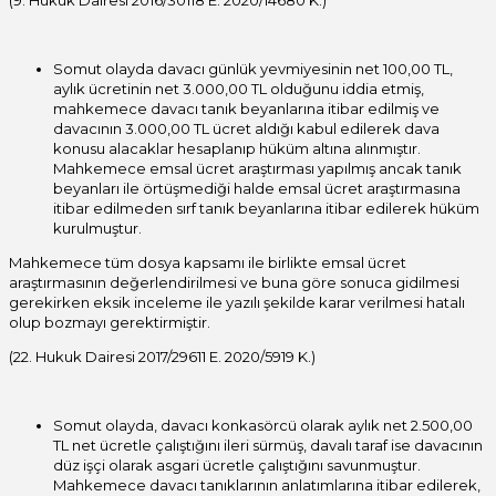
(9. Hukuk Dairesi 2016/30118 E. 2020/14680 K.)
Somut olayda davacı günlük yevmiyesinin net 100,00 TL,
aylık ücretinin net 3.000,00 TL olduğunu iddia etmiş,
mahkemece davacı tanık beyanlarına itibar edilmiş ve
davacının 3.000,00 TL ücret aldığı kabul edilerek dava
konusu alacaklar hesaplanıp hüküm altına alınmıştır.
Mahkemece emsal ücret araştırması yapılmış ancak tanık
beyanları ile örtüşmediği halde emsal ücret araştırmasına
itibar edilmeden sırf tanık beyanlarına itibar edilerek hüküm
kurulmuştur.
Mahkemece tüm dosya kapsamı ile birlikte emsal ücret
araştırmasının değerlendirilmesi ve buna göre sonuca gidilmesi
gerekirken eksik inceleme ile yazılı şekilde karar verilmesi hatalı
olup bozmayı gerektirmiştir.
(22. Hukuk Dairesi 2017/29611 E. 2020/5919 K.)
Somut olayda, davacı konkasörcü olarak aylık net 2.500,00
TL net ücretle çalıştığını ileri sürmüş, davalı taraf ise davacının
düz işçi olarak asgari ücretle çalıştığını savunmuştur.
Mahkemece davacı tanıklarının anlatımlarına itibar edilerek,