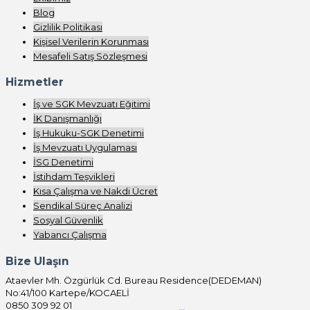
Blog
Gizlilik Politikası
Kişisel Verilerin Korunması
Mesafeli Satış Sözleşmesi
Hizmetler
İş ve SGK Mevzuatı Eğitimi
İK Danışmanlığı
İş Hukuku-SGK Denetimi
İş Mevzuatı Uygulaması
İSG Denetimi
İstihdam Teşvikleri
Kısa Çalışma ve Nakdi Ücret
Sendikal Süreç Analizi
Sosyal Güvenlik
Yabancı Çalışma
Bize Ulaşın
Ataevler Mh. Özgürlük Cd. Bureau Residence(DEDEMAN)
No:41/100 Kartepe/KOCAELİ
0850 309 92 01