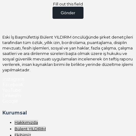
Fill out this field
Gönder
Eski İş Başmüfettişi Bülent YILDIRIM öncülüğünde şirket denetçileri
tarafından tüm özlük, yıllık izin, bordrolama, puantajlama, disiplin
mevzuatı, fesih işlemleri, sosyal ve yan haklar, fazla çalışma, çalışma
saatleri ve ara dinlenme süreleri başta olmak üzere iş hukuku ve
sosyal güvenlik mevzuatı uygulamaları incelenerek ön teftiş raporu
verilerek, insan kaynakları birimi ile birlikte yerinde düzeltme işlemi
yapılmaktadır.
Instagram
Facebook
YouTube
LinkedIn
Google
Kurumsal
Hakkımızda
Bülent YILDIRIM
Ekibimiz