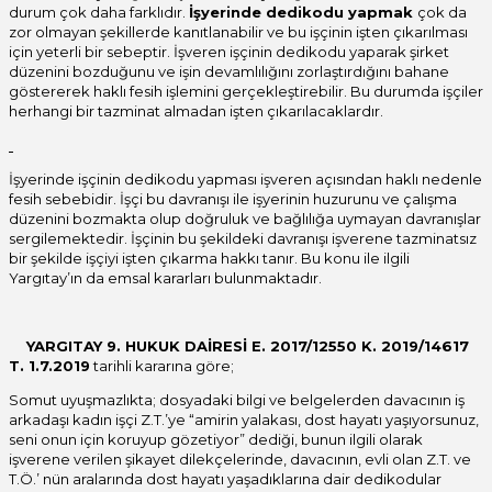
durum çok daha farklıdır.
İşyerinde dedikodu yapmak
çok da
zor olmayan şekillerde kanıtlanabilir ve bu işçinin işten çıkarılması
için yeterli bir sebeptir. İşveren işçinin dedikodu yaparak şirket
düzenini bozduğunu ve işin devamlılığını zorlaştırdığını bahane
göstererek haklı fesih işlemini gerçekleştirebilir. Bu durumda işçiler
herhangi bir tazminat almadan işten çıkarılacaklardır.
İşyerinde işçinin dedikodu yapması işveren açısından haklı nedenle
fesih sebebidir. İşçi bu davranışı ile işyerinin huzurunu ve çalışma
düzenini bozmakta olup doğruluk ve bağlılığa uymayan davranışlar
sergilemektedir. İşçinin bu şekildeki davranışı işverene tazminatsız
bir şekilde işçiyi işten çıkarma hakkı tanır. Bu konu ile ilgili
Yargıtay’ın da emsal kararları bulunmaktadır.
YARGITAY 9. HUKUK DAİRESİ E. 2017/12550 K. 2019/14617
T. 1.7.2019
tarihli kararına göre;
Somut uyuşmazlıkta; dosyadaki bilgi ve belgelerden davacının iş
arkadaşı kadın işçi Z.T.’ye “amirin yalakası, dost hayatı yaşıyorsunuz,
seni onun için koruyup gözetiyor” dediği, bunun ilgili olarak
işverene verilen şikayet dilekçelerinde, davacının, evli olan Z.T. ve
T.Ö.’ nün aralarında dost hayatı yaşadıklarına dair dedikodular