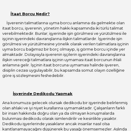
İtaat Borcu Nedir?
İşverenin talimatlarına uyma borcu anlamına da gelmekte olan
itaat borcu, işverenin, yönetim hakkı kapsamında iki türlü talimat
verebilmektedir. Bunlar; işyerinde işin görülmesi ve yürütülmesi ile
işçinin işyerindeki davranışlarına ilişkin talimatlardır. İşyerinde işin
görülmesi ve yürütülmesine yönelik olarak verilen talimatlara işçinin
uyma borcu bağımsız bir borç olmayıp, iş görme borcu içinde yer
almaktadır. Dolayısıyla işverenin işçilerin işyerindeki davranışlarına
ilişkin vereceği talimatlara işçinin uymaması itaat borcunun ihlali
anlamına gelir. İşçinin itaat borcuna uymaması halinde işveren,
disiplin cezası uygulayabilir, bu kapsamda somut olayın özelliğine
göre iş sözleşmesini feshedebilir.
İşyerinde Dedikodu Yapmak
Ana konumuza gelecek olursak dedikodu bir işyerinde belirlenmiş
olan ahlaki ve iyi niyet kurallarına uymamaktadır. Çalışanların farklı
bir insan hakkında doğru olan ya da olmayan konuşmalarda
bulunması dedikodu olarak isimlendirilir ve kesinlikle yasaktır.
Dedikodu işyerlerinde yasaklanır ancak insanlar nasıl olsa
kanıtlanamayacağını düşünerek bu yasağı önemsemezler. Aslında