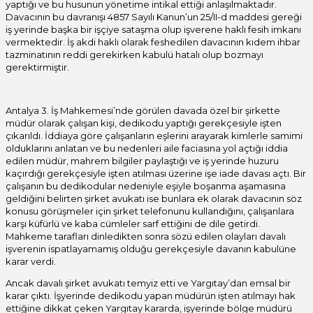
yaptığı ve bu husunun yönetime intikal ettiği anlaşılmaktadır.
Davacının bu davranışı 4857 Sayılı Kanun’un 25/II-d maddesi gereği
iş yerinde başka bir işçiye sataşma olup işverene haklı fesih imkanı
vermektedir. İş akdi haklı olarak feshedilen davacının kıdem ihbar
tazminatının reddi gerekirken kabulü hatalı olup bozmayı
gerektirmiştir.
Antalya 3. İş Mahkemesi’nde görülen davada özel bir şirkette
müdür olarak çalışan kişi, dedikodu yaptığı gerekçesiyle işten
çıkarıldı. İddiaya göre çalışanların eşlerini arayarak kimlerle samimi
olduklarını anlatan ve bu nedenleri aile faciasına yol açtığı iddia
edilen müdür, mahrem bilgiler paylaştığı ve iş yerinde huzuru
kaçırdığı gerekçesiyle işten atılması üzerine işe iade davası açtı. Bir
çalışanın bu dedikodular nedeniyle eşiyle boşanma aşamasına
geldiğini belirten şirket avukatı ise bunlara ek olarak davacının söz
konusu görüşmeler için şirket telefonunu kullandığını, çalışanlara
karşı küfürlü ve kaba cümleler sarf ettiğini de dile getirdi.
Mahkeme tarafları dinledikten sonra sözü edilen olayları davalı
işverenin ispatlayamamış olduğu gerekçesiyle davanın kabulüne
karar verdi.
Ancak davalı şirket avukatı temyiz etti ve Yargıtay’dan emsal bir
karar çıktı. İşyerinde dedikodu yapan müdürün işten atılmayı hak
ettiğine dikkat çeken Yargıtay kararda, işyerinde bölge müdürü