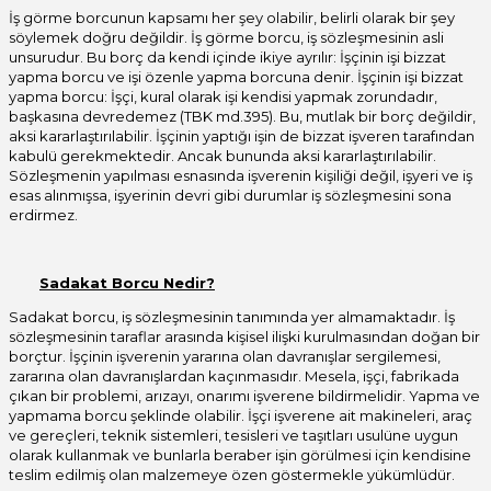
İş görme borcunun kapsamı her şey olabilir, belirli olarak bir şey
söylemek doğru değildir. İş görme borcu, iş sözleşmesinin asli
unsurudur. Bu borç da kendi içinde ikiye ayrılır: İşçinin işi bizzat
yapma borcu ve işi özenle yapma borcuna denir. İşçinin işi bizzat
yapma borcu: İşçi, kural olarak işi kendisi yapmak zorundadır,
başkasına devredemez (TBK md.395). Bu, mutlak bir borç değildir,
aksi kararlaştırılabilir. İşçinin yaptığı işin de bizzat işveren tarafından
kabulü gerekmektedir. Ancak bununda aksi kararlaştırılabilir.
Sözleşmenin yapılması esnasında işverenin kişiliği değil, işyeri ve iş
esas alınmışsa, işyerinin devri gibi durumlar iş sözleşmesini sona
erdirmez.
Sadakat Borcu Nedir?
Sadakat borcu, iş sözleşmesinin tanımında yer almamaktadır. İş
sözleşmesinin taraflar arasında kişisel ilişki kurulmasından doğan bir
borçtur. İşçinin işverenin yararına olan davranışlar sergilemesi,
zararına olan davranışlardan kaçınmasıdır. Mesela, işçi, fabrikada
çıkan bir problemi, arızayı, onarımı işverene bildirmelidir. Yapma ve
yapmama borcu şeklinde olabilir. İşçi işverene ait makineleri, araç
ve gereçleri, teknik sistemleri, tesisleri ve taşıtları usulüne uygun
olarak kullanmak ve bunlarla beraber işin görülmesi için kendisine
teslim edilmiş olan malzemeye özen göstermekle yükümlüdür.