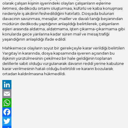
olarak çalışan kişinin işyerindeki olayları çalışanların eşlerine
iletmesi, dedikodu ortamı oluşturması, küfürlü ve kaba konuşması
nedeniyle iş akdinin feshedildiğini hatırlattı. Dosyada bulunan
davacının savunması, mesajlar, mailler ve davalı tanığı beyanından
müdürün dedikodu yaptığının anlaşıldığı belirtilerek, çalışanların
eşleri arasında aldatma, aldatmama, işten çıkarma-çıkarmama gibi
konularda gece yarılarına kadar süren mail ve mesaj trafiği
yaşandığının anlaşıldığı ifade edildi.
Mahkemece olayların soyut bir gerekçeyle karar verildiği belirtilen
Yargıtay’ın kararında, dosya kapsamında işveren açısından bu
ilişkinin yürütülmesinin çekilmez bir hale geldiğinin toplanan
delillerle sabit olduğu vurgulanarak davanın reddi yerine kabulüne
karar verilmesinin hatalı olduğu belirtildi ve kararın bozularak
ortadan kaldırılmasına hükmedildi.
LinkedIn
Email
WhatsApp
Facebook