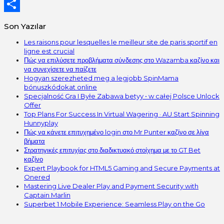
Twitter
Share
Son Yazılar
Les raisons pour lesquelles le meilleur site de paris sportif en
ligne est crucial
Πώς να επιλύσετε προβλήματα σύνδεσης στο Wazamba καζίνο και
να συνεχίσετε να παίζετε
Hogyan szerezheted meg a legjobb SpinMama
bónuszkódokat online
Specjalność Gra I Byłe Zabawa betyy • w całej Polsce Unlock
Offer
Top Plans For Success In Virtual Wagering · AU Start Spinning
Hunnyplay
Πώς να κάνετε επιτυχημένο login στο Mr Punter καζίνο σε λίγα
βήματα
Στρατηγικές επιτυχίας στο διαδικτυακό στοίχημα με το GT Bet
καζίνο
Expert Playbook for HTML5 Gaming and Secure Payments at
Onered
Mastering Live Dealer Play and Payment Security with
Captain Marlin
Superbet 1 Mobile Experience: Seamless Play on the Go