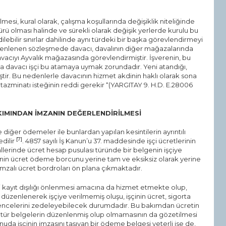
mesi, kural olarak, çalışma koşullarında değişiklik niteliğinde
ürü olması halinde ve sürekli olarak değişik yerlerde kurulu bu
ebilir sınırlar dahilinde aynı türdeki bir başka görevlendirmeyi
zenlenen sözleşmede davacı, davalının diğer mağazalarında
avacıyı Ayvalık mağazasında görevlendirmiştir. İşverenin, bu
ça davacı işçi bu atamaya uymak zorundadır. Yeni atandığı,
iştir. Bu nedenlerle davacının hizmet akdinin haklı olarak sona
azminatı isteğinin reddi gerekir “(YARGITAY 9. H.D. E.28006
IMINDAN İMZANIN DEĞERLENDİRİLMESİ
ve diğer ödemeler ile bunlardan yapılan kesintilerin ayrıntılı
[7]
edilir
. 4857 sayılı İş Kanun’u 37. maddesinde işçi ücretlerinin
lerinde ücret hesap pusulası türünde bir belgenin işçiye
enin ücret ödeme borcunu yerine tam ve eksiksiz olarak yerine
mzalı ücret bordroları ön plana çıkmaktadır.
 kayıt dışılığı önlenmesi amacına da hizmet etmekte olup,
 düzenlenerek işçiye verilmemiş oluşu, işçinin ücret, sigorta
üvencelerini zedeleyebilecek durumdadır. Bu bakımdan ücretin
 tür belgelerin düzenlenmiş olup olmamasının da gözetilmesi
onuda işçinin imzasını taşıyan bir ödeme belgesi yeterli ise de,