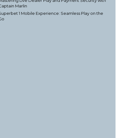
Mastering Live Dealer Play and Payment Security with
Captain Marlin
Superbet 1 Mobile Experience: Seamless Play on the
Go