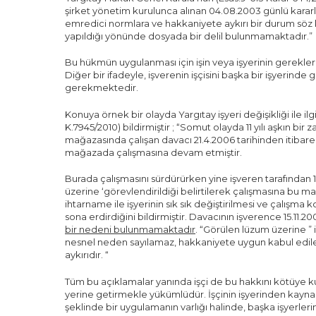
şirket yönetim kurulunca alınan 04.08.2003 günlü kararl
emredici normlara ve hakkaniyete aykırı bir durum söz k
yapıldığı yönünde dosyada bir delil bulunmamaktadır.”
Bu hükmün uygulanması için işin veya işyerinin gerekle
Diğer bir ifadeyle, işverenin işçisini başka bir işyerind
gerekmektedir.
Konuya örnek bir olayda Yargıtay işyeri değişikliği ile ilg
K.7945/2010) bildirmiştir ; “Somut olayda 11 yılı aşkın b
mağazasında çalışan davacı 21.4.2006 tarihinden itiba
mağazada çalışmasına devam etmiştir.
Burada çalışmasını sürdürürken yine işveren tarafından
üzerine ‘görevlendirildiği belirtilerek çalışmasına bu m
ihtarname ile işyerinin sık sık değiştirilmesi ve çalışma
sona erdirdiğini bildirmiştir. Davacının işverence 15.1
bir nedeni bulunmamaktadır
. “Görülen lüzum üzerine ” 
nesnel neden sayılamaz, hakkaniyete uygun kabul edil
aykırıdır. “
Tüm bu açıklamalar yanında işçi de bu hakkını kötüye 
yerine getirmekle yükümlüdür. İşçinin işyerinden kaynakl
şeklinde bir uygulamanın varlığı halinde, başka işyerle