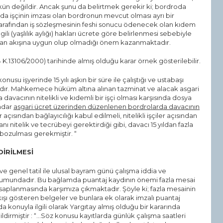
kün değildir. Ancak şunu da belirtmek gerekir ki; bordroda
 işçinin imzası olan bordronun mevcut olması ayrı bir
tarafından iş sözleşmesinin feshi sonucu ödenecek olan kıdem
gili (yaşlılık aylığı) hakları ücrete göre belirlenmesi sebebiyle
olağan akışına uygun olup olmadığı önem kazanmaktadır.
14 K.13106/2000) tarihinde almış olduğu karar örnek gösterilebilir.
usu işyerinde 15 yılı aşkın bir süre ile çalıştığı ve ustabaşı
adır. Mahkemece hüküm altına alınan tazminat ve alacak asgari
avacının nitelikli ve kıdemli bir işçi olması karşısında dosya
adar
asgari ücret üzerinden düzenlenen bordrolarda davacının
 açısından bağlayıcılığı kabul edilmeli, nitelikli işçiler açısından
nı nitelik ve tecrübeyi gerektirdiği gibi, davacı 15 yıldan fazla
e bozulması gerekmiştir. “
İRİLMESİ
 ve genel tatil ile ulusal bayram günü çalışma iddia ve
onumundadır. Bu bağlamda puantaj kaydının önemi fazla mesai
esaplanmasında karşımıza çıkmaktadır. Şöyle ki; fazla mesainin
kışı gösteren belgeler ve bunlara ek olarak imzalı puantaj
da konuyla ilgili olarak Yargıtay almış olduğu bir kararında
ildirmiştir : “…Söz konusu kayıtlarda günlük çalışma saatleri