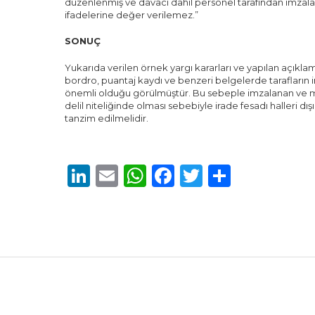
düzenlenmiş ve davacı dahil personel tarafından imzalan
ifadelerine değer verilemez.”
SONUÇ
Yukarıda verilen örnek yargı kararları ve yapılan açık
bordro, puantaj kaydı ve benzeri belgelerde tarafları
önemli olduğu görülmüştür. Bu sebeple imzalanan ve m
delil niteliğinde olması sebebiyle irade fesadı halleri dı
tanzim edilmelidir.
LinkedIn
Email
WhatsApp
Facebook
Twitter
Share