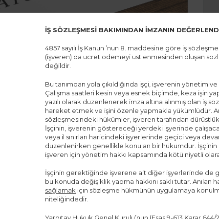
İŞ SÖZLEŞMESİ BAKIMINDAN İMZANIN DEĞERLEND
4857 sayılı İş Kanun ’nun 8. maddesine göre iş sözleşmesi, 
(işveren) da ücret ödemeyi üstlenmesinden oluşan sözle
değildir.
Bu tanımdan yola çıkıldığında işçi, işverenin yönetim ve 
Çalışma saatleri kesin veya esnek biçimde, keza işin yapı
yazılı olarak düzenlenerek imza altına alınmış olan iş 
hareket etmek ve işini özenle yapmakla yükümlüdür. Anc
sözleşmesindeki hükümler, işveren tarafından dürüstlük k
İşçinin, işverenin göstereceği yerdeki işyerinde çalışacak
veya il sınırları haricindeki işyerlerinde geçici veya deva
düzenlenirken genellikle konulan bir hükümdür. İşçinin
işveren için yönetim hakkı kapsamında kötü niyetli ol
İşçinin gerektiğinde işverene ait diğer işyerlerinde de
bu konuda değişiklik yapma hakkını saklı tutar. Anılan hak
sağlamak
için sözleşme hükmünün uygulamaya konulması
niteliğindedir.
Yargıtay Hukuk Genel Kurulu’nun (Esas.9-613 Karar 644/20