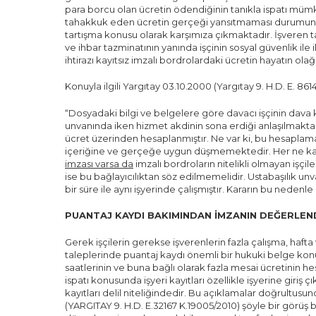
para borcu olan ücretin ödendiğinin tanıkla ispatı müm
tahakkuk eden ücretin gerçeği yansıtmaması durumunda
tartışma konusu olarak karşımıza çıkmaktadır. İşveren 
ve ihbar tazminatının yanında işçinin sosyal güvenlik ile il
ihtirazı kayıtsız imzalı bordrolardaki ücretin hayatın 
Konuyla ilgili Yargıtay 03.10.2000 (Yargıtay 9. H.D. E. 86
“Dosyadaki bilgi ve belgelere göre davacı işçinin dava kon
unvanında iken hizmet akdinin sona erdiği anlaşılmakt
ücret üzerinden hesaplanmıştır. Ne var ki, bu hesaplama d
içeriğine ve gerçeğe uygun düşmemektedir. Her ne k
imzası varsa da
imzalı bordroların nitelikli olmayan işçiler
ise bu bağlayıcılıktan söz edilmemelidir. Ustabaşılık unva
bir süre ile aynı işyerinde çalışmıştır. Kararın bu nedenl
PUANTAJ KAYDI BAKIMINDAN İMZANIN DEĞERLEND
Gerek işçilerin gerekse işverenlerin fazla çalışma, hafta
taleplerinde puantaj kaydı önemli bir hukuki belge k
saatlerinin ve buna bağlı olarak fazla mesai ücretinin h
ispatı konusunda işyeri kayıtları özellikle işyerine giriş çı
kayıtları delil niteliğindedir. Bu açıklamalar doğrultusun
(YARGITAY 9. H.D. E.32167 K.19005/2010) şöyle bir görüş b