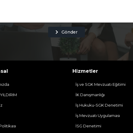
Gönder
sal
Hizmetler
mızda
İş ve SGK Mevzuatı Eğitimi
 YILDIRIM
İK Danışmanlığı
iz
İş Hukuku-SGK Denetimi
İş Mevzuatı Uygulaması
 Politikası
İSG Denetimi