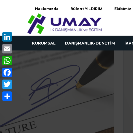
Hakkımızda
Bülent YILDIRIM
Ekibimiz
KURUMSAL
DANIŞMANLIK-DENETİM
İK
LinkedIn
Email
WhatsApp
Facebook
Twitter
Share