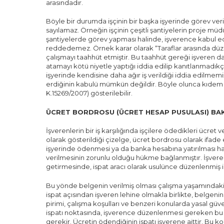
arasındadır.
Böyle bir durumda işçinin bir başka işyerinde görev veril
sayılamaz. Örneğin işçinin çeşitli şantiyelerin proje müd
şantiyelerde görev yapması halinde, işverence kabul edil
reddedemez. Örnek karar olarak “Taraflar arasında dü
çalışmayı taahhüt etmiştir. Bu taahhüt gereği işveren d
atamayı kötü niyetle yaptığı iddia edilip kanıtlanmadık
işyerinde kendisine daha ağır iş verildiği iddia edilmem
erdiğinin kabulü mümkün değildir. Böyle olunca kıdem t
K.15269/2007) gösterilebilir.
ÜCRET BORDROSU (ÜCRET HESAP PUSULASI) BAK
İşverenlerin bir iş karşılığında işçilere ödedikleri ücret 
olarak gösterildiği çizelge, ücret bordrosu olarak ifade 
işyerinde ödenmesi ya da banka hesabına yatırılması hal
verilmesinin zorunlu olduğu hükme bağlanmıştır. İşver
getirmesinde, ispat aracı olarak usulünce düzenlenmiş i
Bu yönde belgenin verilmiş olması çalışma yaşamındaki
ispat açısından işveren lehine olmakla birlikte, belgenin
pirimi, çalışma koşulları ve benzeri konularda yasal g
ispatı noktasında, işverence düzenlenmesi gereken bu
gerekir. Ücretin ödendiğinin ispatı işverene aittir. Bu k