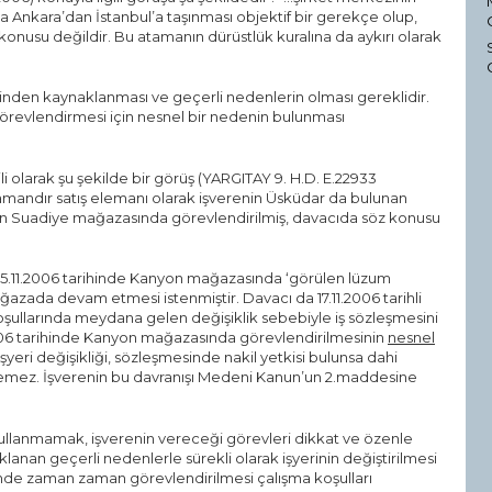
a Ankara’dan İstanbul’a taşınması objektif bir gerekçe olup,
onusu değildir. Bu atamanın dürüstlük kuralına da aykırı olarak
rinden kaynaklanması ve geçerli nedenlerin olması gereklidir.
e görevlendirmesi için nesnel bir nedenin bulunması
ili olarak şu şekilde bir görüş (YARGITAY 9. H.D. E.22933
ir zamandır satış elemanı olarak işverenin Üsküdar da bulunan
ren Suadiye mağazasında görevlendirilmiş, davacıda söz konusu
 15.11.2006 tarihinde Kanyon mağazasında ‘görülen lüzum
ağazada devam etmesi istenmiştir. Davacı da 17.11.2006 tarihli
 koşullarında meydana gelen değişiklik sebebiyle iş sözleşmesini
1.2006 tarihinde Kanyon mağazasında görevlendirilmesinin
nesnel
işyeri değişikliği, sözleşmesinde nakil yetkisi bulunsa dahi
emez. İşverenin bu davranışı Medeni Kanun’un 2.maddesine
kullanmamak, işverenin vereceği görevleri dikkat ve özenle
anan geçerli nedenlerle sürekli olarak işyerinin değiştirilmesi
rinde zaman zaman görevlendirilmesi çalışma koşulları