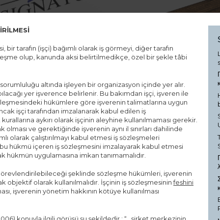
İRİLMESİ
bir tarafın (işçi) bağımlı olarak iş görmeyi, diğer tarafın
şme olup, kanunda aksi belirtilmedikçe, özel bir şekle tâbi
sorumluluğu altında işleyen bir organizasyon içinde yer alır.
lacağı yer işverence belirlenir. Bu bakımdan işçi, işveren ile
sözleşmesindeki hükümlere göre işverenin talimatlarına uygun
ak işçi tarafından imzalanarak kabul edilen iş
urallarına aykırı olarak işçinin aleyhine kullanılmaması gerekir.
 olması ve gerektiğinde işverenin aynı il sınırları dahilinde
mlı olarak çalıştırılmayı kabul etmesi iş sözleşmeleri
 bu hükmü içeren iş sözleşmesini imzalayarak kabul etmesi
arak hükmün uygulamasına imkan tanımamalıdır.
 görevlendirilebileceği şeklinde sözleşme hükümleri, işverenin
 objektif olarak kullanılmalıdır. İşçinin iş sözleşmesinin
feshini
, işverenin yönetim hakkının kötüye kullanılması
06) konuyla ilgili görüşü şu şekildedir : “…şirket merkezinin