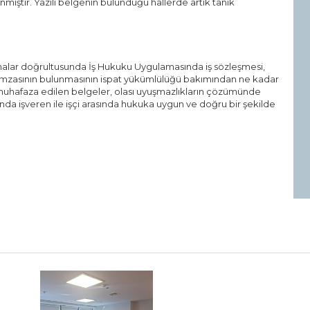
mıştır. Yazılı belgenin bulunduğu hallerde artık tanık
lamalar doğrultusunda İş Hukuku Uygulamasında iş sözleşmesi,
n imzasının bulunmasının ispat yükümlülüğü bakımından ne kadar
uhafaza edilen belgeler, olası uyuşmazlıkların çözümünde
şında işveren ile işçi arasında hukuka uygun ve doğru bir şekilde