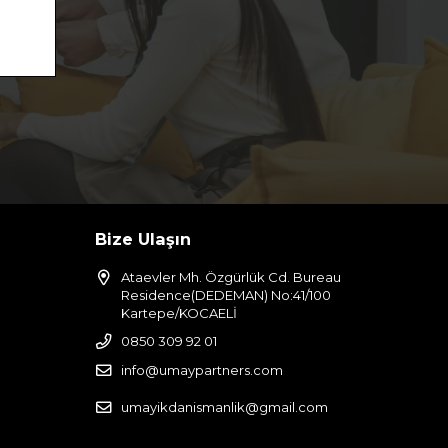
Bize Ulaşın
Ataevler Mh. Özgürlük Cd. Bureau
Residence(DEDEMAN) No:41/100
Kartepe/KOCAELİ
0850 309 92 01
info@umaypartners.com
umayikdanismanlik@gmail.com