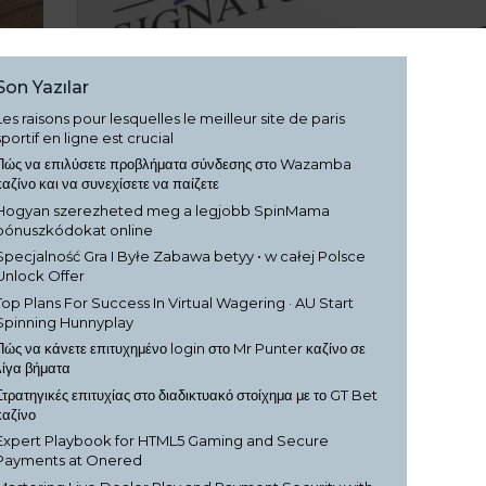
Son Yazılar
Les raisons pour lesquelles le meilleur site de paris
sportif en ligne est crucial
Πώς να επιλύσετε προβλήματα σύνδεσης στο Wazamba
καζίνο και να συνεχίσετε να παίζετε
Hogyan szerezheted meg a legjobb SpinMama
bónuszkódokat online
Specjalność Gra I Byłe Zabawa betyy • w całej Polsce
Unlock Offer
Top Plans For Success In Virtual Wagering · AU Start
Spinning Hunnyplay
Πώς να κάνετε επιτυχημένο login στο Mr Punter καζίνο σε
λίγα βήματα
Στρατηγικές επιτυχίας στο διαδικτυακό στοίχημα με το GT Bet
καζίνο
Expert Playbook for HTML5 Gaming and Secure
Payments at Onered